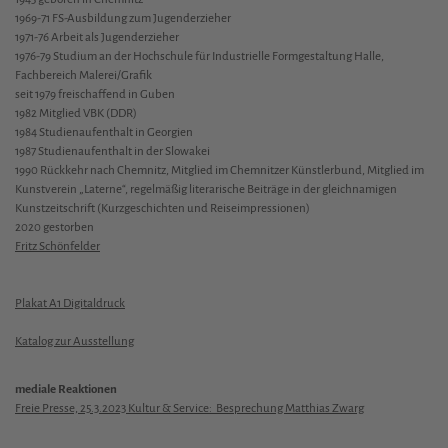
1969-71 FS-Ausbildung zum Jugenderzieher
1971-76 Arbeit als Jugenderzieher
1976-79 Studium an der Hochschule für Industrielle Formgestaltung Halle,
Fachbereich Malerei/Grafik
seit 1979 freischaffend in Guben
1982 Mitglied VBK (DDR)
1984 Studienaufenthalt in Georgien
1987 Studienaufenthalt in der Slowakei
1990 Rückkehr nach Chemnitz, Mitglied im Chemnitzer Künstlerbund, Mitglied im
Kunstverein „Laterne“, regelmäßig literarische Beiträge in der gleichnamigen
Kunstzeitschrift (Kurzgeschichten und Reiseimpressionen)
2020 gestorben
Fritz Schönfelder
Plakat A1 Digitaldruck
Katalog zur Ausstellung
mediale Reaktionen
Freie Presse, 25.3.2023 Kultur & Service: Besprechung Matthias Zwarg