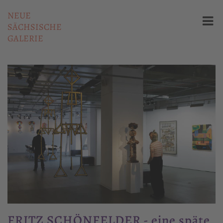
NEUE
SÄCHSISCHE
GALERIE
FRITZ SCHÖNFELDER - eine späte