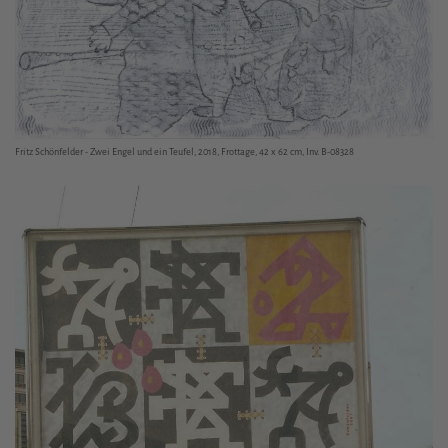
Fritz Schönfelder - Zwei Engel und ein Teufel, 2018, Frottage, 42 x 62 cm, Inv. B-08328