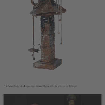
Fritz Schönfelder - Im Regen, 1993, Mixed Media, 107 x 34 x 36 cm, Inv. C-00198