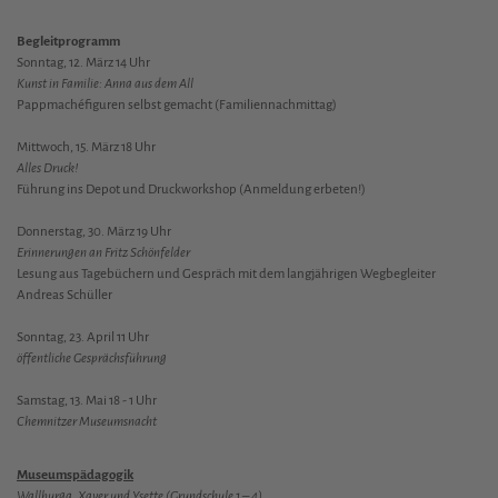
Begleitprogramm
Sonntag, 12. März 14 Uhr
Kunst in Familie: Anna aus dem All
Pappmachéfiguren selbst gemacht (Familiennachmittag)
Mittwoch, 15. März 18 Uhr
Alles Druck!
Führung ins Depot und Druckworkshop (Anmeldung erbeten!)
Donnerstag, 30. März 19 Uhr
Erinnerungen an Fritz Schönfelder
Lesung aus Tagebüchern und Gespräch mit dem langjährigen Wegbegleiter
Andreas Schüller
Sonntag, 23. April 11 Uhr
öffentliche Gesprächsführung
Samstag, 13. Mai 18 - 1 Uhr
Chemnitzer Museumsnacht
Museumspädagogik
Wallburga, Xaver und Ysette (Grundschule 1 – 4)