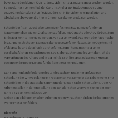
bevorzugte den kleinen Kreis, drängte sich nicht vor, musste angesprochen werden.
So wurde, nach seinem Tod, der Gang ins Atelier zur Entdeckungsreise einer
souveränen künstlerischen Position, die sich in Bereichen wie Installation und
Objektkunst bewegte, die hier in Chemnitz seltener produziert werden.
Schönfelder (1943 - 2020) arbeitete mit einfachen Mitteln, mit gefundenen
Naturmaterialien wie mit Zivilisationsabfällen, mit Gouache oder Acrylfarben. Zum
Bildträger konnte ihm vieles werden, von der Leinwand, Papieren oder Pappmaché
bis zur mehrschichtigen Montage alter weggeworfener Platten. Seine Objekte sind
oft kleinteilig und detailreich durchgeformt. Zum Thema machte er seine
gesellschaftlichen Beobachtungen, Streit, aber auch originelles Verhalten, oft die
Verwerfungen des Alltags und in der Politik. Mithilfe seines gelassenen Humors
gewann er die nötige Distanz für die künstlerische Produktion.
Dank einer Ankaufsförderung des Landes Sachsen und einer großzügigen
Schenkung der Witwe gelangte ein repräsentatives Konvolut des Lebenswerks Fritz
Schönfelders in die städtische Sammlung der Neuen Sächsischen Galerie. Über 70
Arbeiten stellen in der Ausstellung den künstlerischen Weg vom Beginn der 80er
Jahre bis zu seinem Tod 2020 vor.
Neben den bildkünstlerischen Arbeiten geben wir auch Einblick in die literarischen
Werke Fritz Schönfelders.
Biografie
1943 geboren in Chemnitz