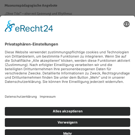
Museumspädagogische Angebote
„Ohne Titel“ – aber mit Spannung und Rhythmus
für Vor- und Grundschulklasse
Öffentliche Führung dienstags 17 Uhr
Pressemitteilung
Ausstellungszeitraum: 4. Februar bis 6. April 2014
Eine Kooperation mit dem Kunstfonds der Staatlichen Kunstsammlungen Dresden.
Gefördert vom Kulturbüro der Stadt Chemnitz, der Dresdner Volksbank
Raiffeisenbank eG und den Neue Chemnitzer Kunsthütte e.V.
Zurück
Kontakt
Facebook
Newsletter
Instagram
Datenschutz
Youtube