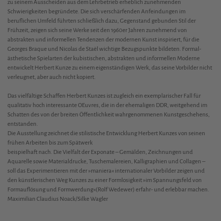
zu seinem Ausscheiden aus dem Lehrbetrieb erheblich zunehmenden
Schwierigkeiten begründete. Die sich verschärfenden Anfeindungen im
beruflichen Umfeld führten schließlich dazu, Gegenstand gebunden Stil der
Frühzeit, zeigen sich seine Werke seit den 1960er Jahren zunehmend von
abstrakten und informellen Tendenzen der modernen Kunst inspiriert, für die
Georges Braque und Nicolas de Staël wichtige Bezugspunkte bildeten. Formal-
ästhetische Spielarten der kubistischen, abstrakten und informellen Moderne
entwickelt Herbert Kunze zu einem eigenständigen Werk, das seine Vorbilder nicht
verleugnet, aber auch nicht kopiert.
Das vielfältige Schaffen Herbert Kunzes ist zugleich ein exemplarischer Fall für
qualitativ hoch interessante OEuvres, die in der ehemaligen DDR, weitgehend im
Schatten des von der breiten Öffentlichkeit wahrgenommenen Kunstgeschehens,
entstanden.
Die Ausstellung zeichnet die stilistische Entwicklung Herbert Kunzes von seinen
frühen Arbeiten bis zum Spätwerk
beispielhaft nach. Die Vielfalt der Exponate – Gemälden, Zeichnungen und
Aquarelle sowie Materialdrucke, Tuschemalereien, Kalligraphien und Collagen –
soll das Experimentieren mit der »maniera« internationaler Vorbilder zeigen und
den künstlerischen Weg Kunzes zu einer Formlosigkeit »im Spannungsfeld von
Formauflösung und Formwerdung«(Rolf Wedewer) erfahr- und erlebbar machen.
Maximilian Claudius Noack/Silke Wagler