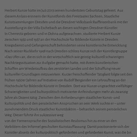
Herbert Kunze hätte im Juli 2013 seinen hundertsten Geburtstag gefeiert. Aus
diesem Anlass erinnern der Kunstfonds des Freistaates Sachsen, Staatliche
Kunstsammlungen Dresden und die Dresdner Volksbank Raiffeisenbank mit der
Ausstellung in der Villa Eschebach an diesen wichtigen Dresdner Künstler.
In Chemnitz geboren und in Dohna aufgewachsen, studierte Herbert Kunze
zwischen 1932 und 1937 an der Hochschule für Bildende Künste in Dresden.
Kriegsdienst und Gefangenschaft behinderten seine künstlerische Entwicklung.
Nach seiner Rückkehr 1948 nach Dresden schloss Kunze sich der Künstlergruppe
»Das Ufer« an, die es sich in der wirtschaftlich wie geistig-kulturell schwierigen
Nachkriegssituation zur Aufgabe gemacht hatte, mit ihrem künstlerischen
Schaffen am Wiederaufbau des zerstörten Landes und der Schaffung neuer
kultureller Grundlagen mitzuwirken. Kurzer freischaffender Tätigkeit folgte seit den
frühen 1950er Jahren auf Initiative von Rudolf Bergander ein Lehrauftrag an der
Hochschule für Bildende Künste in Dresden. Dort war Kunze ungeachtet vielfältiger
Schwierigkeiten und kulturpolitisch motivierter Anfeindungen mehr als zwanzig
Jahre als Dozent tätig. Zwischen den Anforderungen staatlicher Kunst- und
Kulturpolitik und den persönlichen Ansprüchen an sein Werk suchte er – unter
zunehmendem Druck staatlicher Kunstdoktrin – beharrlich seinen persönlichen
Weg. Dieser führte ihn sukzessive weg
von der Formensprache des Sozialistischen Realismus hin zu einer an den
Vorbildern des Informel geschulten Kunstauffassung. Damit positionierte sich der
Künstler abseits der kulturpolitisch geförderten und geforderten Kunst, was die bis