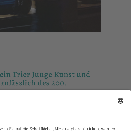
in Trier Junge Kunst und
anlässlich des 200.
hen Galerie Chemnitz anlässlich des 200. Geburtstages