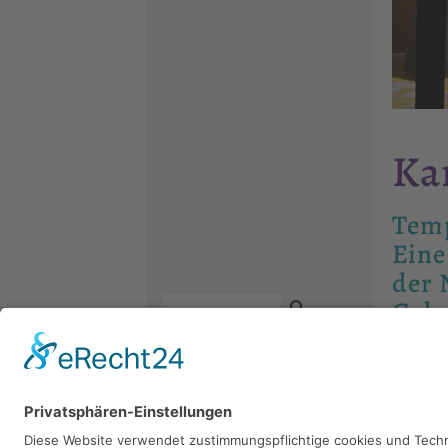
Ka
Tem
Eine
der 
Gebu
15. Septe
Kontakt
Newsletter
Facebook
Galerie J
Datenschutz
Instagram
Impressum
Youtube
Temporar
Eine Koop