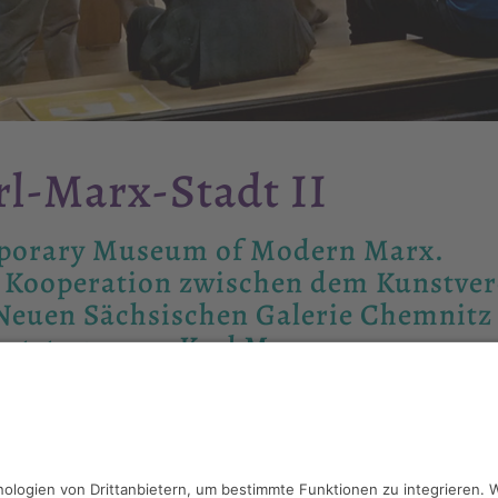
rl-Marx-Stadt II
porary Museum of Modern Marx.
 Kooperation zwischen dem Kunstvere
Neuen Sächsischen Galerie Chemnitz 
rtstages von Karl Marx.
mber 2018 bis 06. Oktober 2018
unge Kunst Trier
y Museum of Modern Marx.
eration zwischen dem Kunstverein Trier Junge Kunst und der Neuen Sächsisc