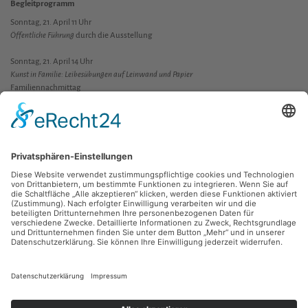
Begleitprogramm
Sonntag, 21. April 11 Uhr
Öffentliche Führung
durch die Ausstellung
Sonntag, 21. April 14 Uhr
Kunst in Familie: Leibesübungen auf Leinwand und Papier
Familiennachmittag
Samstag, 25. Mai 18 Uhr
Museumsnacht 2013
Die Kunst des Plagiats - eine Einführung
Öffentliche Führung dienstags 17 Uhr
Ausstellung vom 26. März bis 2. Juni 2013
Gefördert vom Kulturbüro der Stadt Chemnitz sowie dem Neue Chemnitzer
Kunsthütte e.V.
Zurück