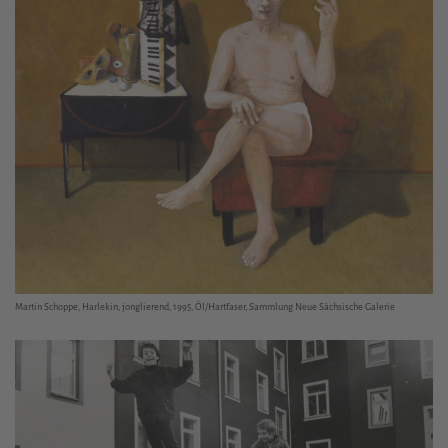
Martin Schoppe, Harlekin, jonglierend, 1995, Öl/Hartfaser, Sammlung Neue Sächsische Galerie