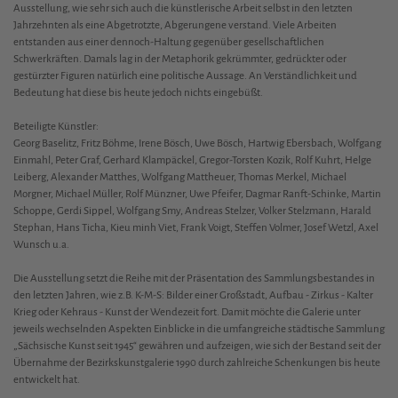
Ausstellung, wie sehr sich auch die künstlerische Arbeit selbst in den letzten
Jahrzehnten als eine Abgetrotzte, Abgerungene verstand. Viele Arbeiten
entstanden aus einer dennoch-Haltung gegenüber gesellschaftlichen
Schwerkräften. Damals lag in der Metaphorik gekrümmter, gedrückter oder
gestürzter Figuren natürlich eine politische Aussage. An Verständlichkeit und
Bedeutung hat diese bis heute jedoch nichts eingebüßt.
Beteiligte Künstler:
Georg Baselitz, Fritz Böhme, Irene Bösch, Uwe Bösch, Hartwig Ebersbach, Wolfgang
Einmahl, Peter Graf, Gerhard Klampäckel, Gregor-Torsten Kozik, Rolf Kuhrt, Helge
Leiberg, Alexander Matthes, Wolfgang Mattheuer, Thomas Merkel, Michael
Morgner, Michael Müller, Rolf Münzner, Uwe Pfeifer, Dagmar Ranft-Schinke, Martin
Schoppe, Gerdi Sippel, Wolfgang Smy, Andreas Stelzer, Volker Stelzmann, Harald
Stephan, Hans Ticha, Kieu minh Viet, Frank Voigt, Steffen Volmer, Josef Wetzl, Axel
Wunsch u.a.
Die Ausstellung setzt die Reihe mit der Präsentation des Sammlungsbestandes in
den letzten Jahren, wie z.B. K-M-S: Bilder einer Großstadt, Aufbau - Zirkus - Kalter
Krieg oder Kehraus - Kunst der Wendezeit fort. Damit möchte die Galerie unter
jeweils wechselnden Aspekten Einblicke in die umfangreiche städtische Sammlung
„Sächsische Kunst seit 1945“ gewähren und aufzeigen, wie sich der Bestand seit der
Übernahme der Bezirkskunstgalerie 1990 durch zahlreiche Schenkungen bis heute
entwickelt hat.