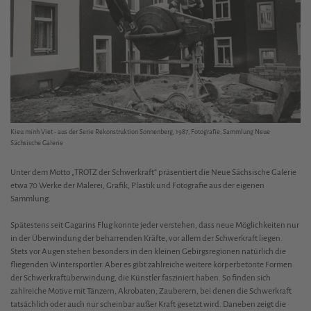
Kieu minh Viet - aus der Serie Rekonstruktion Sonnenberg, 1987, Fotografie, Sammlung Neue
Sächsische Galerie
Unter dem Motto „TROTZ der Schwerkraft“ präsentiert die Neue Sächsische Galerie
etwa 70 Werke der Malerei, Grafik, Plastik und Fotografie aus der eigenen
Sammlung.
Spätestens seit Gagarins Flug konnte jeder verstehen, dass neue Möglichkeiten nur
in der Überwindung der beharrenden Kräfte, vor allem der Schwerkraft liegen.
Stets vor Augen stehen besonders in den kleinen Gebirgsregionen natürlich die
fliegenden Wintersportler. Aber es gibt zahlreiche weitere körperbetonte Formen
der Schwerkraftüberwindung, die Künstler fasziniert haben. So finden sich
zahlreiche Motive mit Tänzern, Akrobaten, Zauberern, bei denen die Schwerkraft
tatsächlich oder auch nur scheinbar außer Kraft gesetzt wird. Daneben zeigt die