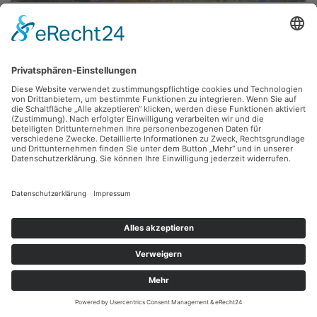
Will Schestak,
Slowakische Stadt / Bratislava
1972, Öl, 61.5 x 45 cm, Inv.: A-00052
zurück
Sie haben Fragen?
Bitte schreiben Sie an
sammlung@kunsthuette.de
Kontakt
Facebook
Newsletter
Instagram
Datenschutz
Youtube
Impressum