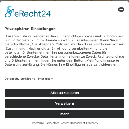
Wolfgang Einmahl,
Am Strand I
1978, Aquarell, 74 x 55.5 cm, Inv.: DL-A-2009-04
zurück
Sie haben Fragen?
Bitte schreiben Sie an
sammlung@kunsthuette.de
Kontakt
Facebook
Newsletter
Instagram
Datenschutz
Youtube
Impressum