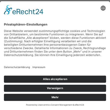
Holger Koch,
Auskünfte 3
1988, Siebdruck (Serigrafie), 78.5 x 54 cm, Inv.: E-00317
zurück
Sie haben Fragen?
Bitte schreiben Sie an
sammlung@kunsthuette.de
Kontakt
Facebook
Newsletter
Instagram
Datenschutz
Youtube
Impressum