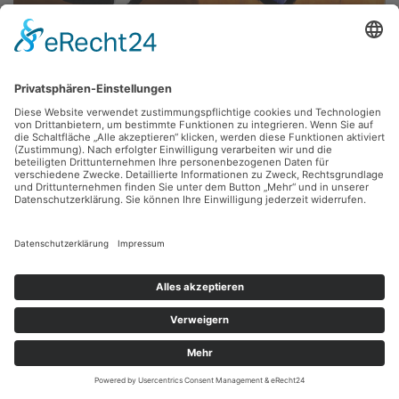
Fritz Keller,
o. T.
Gouache, 100 x 75 cm, Inv.: A-01257
zurück
Sie haben Fragen?
Bitte schreiben Sie an
sammlung@kunsthuette.de
Kontakt
Facebook
Newsletter
Instagram
Datenschutz
Youtube
Impressum