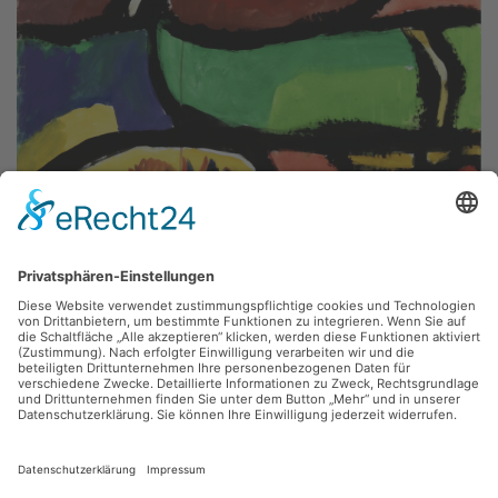
Fritz Keller,
An den Feldern
1988, Gouache, 75 x 100 cm, Inv.: A-01270
zurück
Sie haben Fragen?
Bitte schreiben Sie an
sammlung@kunsthuette.de