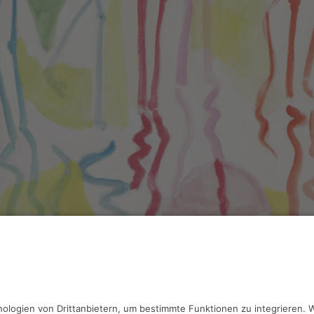
ller,
Flamingos 2
5 x 100 cm, Inv.: A-01275
haben Fragen?