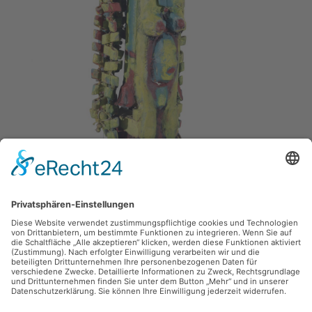
Fritz Schönfelder,
Anna
1991, Pappmaché, Sonstige, 19 x 63 cm, Inv.: C-00220-01
zurück
Sie haben Fragen?