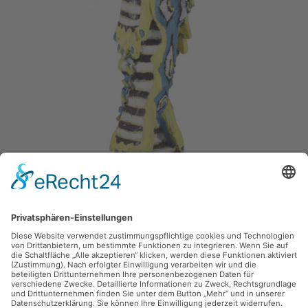
Fritz Schönfelder,
Grete
1993, Pappmaché, Sonstige, 16 x 78 cm, Inv.: C-00220-07
zurück