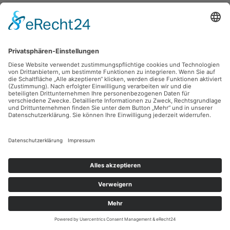
Peter Schettler,
Häuser am Sonnenberg
1987, Öl, 110.5 x 75 cm, Inv.: A-00670
zurück
Sie haben Fragen?
Bitte schreiben Sie an
sammlung@kunsthuette.de
Kontakt
Facebook
Newsletter
Instagram
Datenschutz
Youtube
Impressum