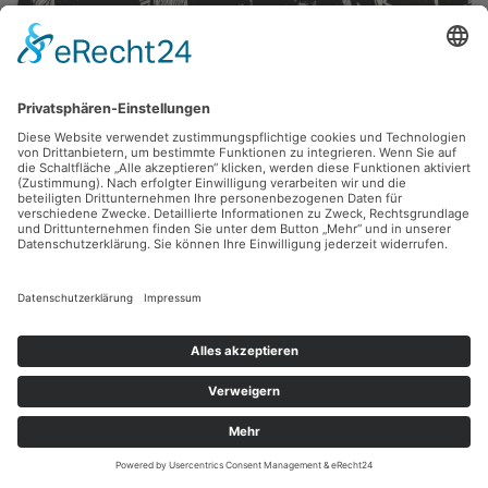
Lothar Kittelmann,
Kleine Stadt
1991, Mischtechnik, 60 x 51 cm, Inv.: A-00936
zurück
Sie haben Fragen?
Bitte schreiben Sie an
sammlung@kunsthuette.de
Kontakt
Facebook
Newsletter
Instagram
Datenschutz
Youtube
Impressum