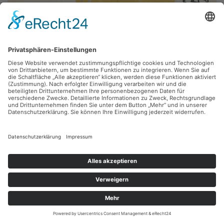
Volker Lenkeit, Frank Voigt,
mxa_08
2007, Collage, 34 x 30 cm, Inv.: A-01184-08
zurück
Sie haben Fragen?
Bitte schreiben Sie an
sammlung@kunsthuette.de
Kontakt
Facebook
Newsletter
Instagram
Datenschutz
Youtube
Impressum