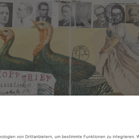
Lenkeit, Frank Voigt,
o. T.
llage, Mixed Media, 33.5 x 49 cm, Inv.: A-01187