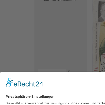
Kontakt
Newsletter
Facebook
Datenschutz
Instagram
Volker 
Impressum
Youtube
2014, Co