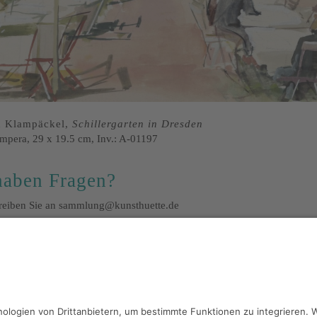
d Klampäckel,
Schillergarten in Dresden
mpera, 29 x 19.5 cm, Inv.: A-01197
haben Fragen?
hreiben Sie an
sammlung@kunsthuette.de