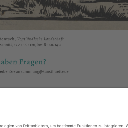
Rentsch,
Vogtländische Landschaft
schnitt, 27.2 x 16.2 cm, Inv.: B-00034-a
haben Fragen?
reiben Sie an
sammlung@kunsthuette.de