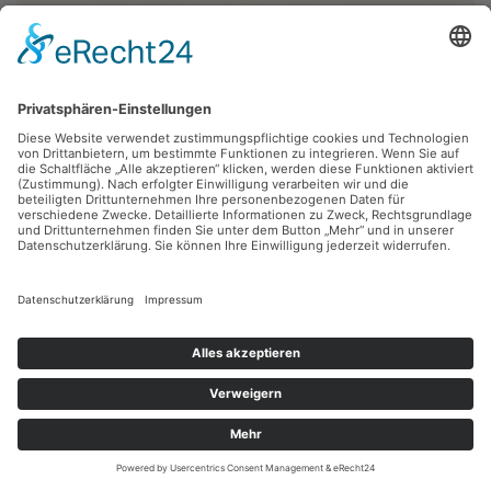
Lothar Rentsch,
Neujahrsgrafik 1961
1960, Linolschnitt, 14.3 x 9.6 cm, Inv.: B-00041
zurück
Sie haben Fragen?
Bitte schreiben Sie an
sammlung@kunsthuette.de
Kontakt
Facebook
Newsletter
Instagram
Datenschutz
Youtube
Impressum