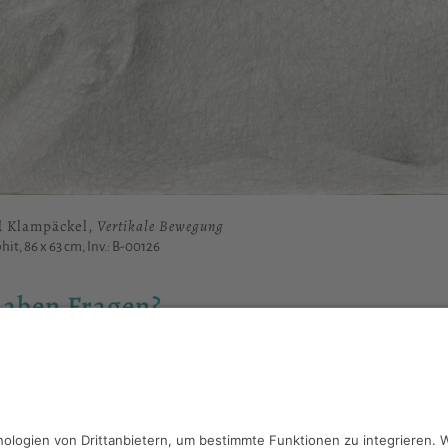
d Klampäckel,
Vertikale Bewegung
hit, 86 x 63 cm, Inv.: B-00126
haben Fragen?
reiben Sie an
sammlung@kunsthuette.de