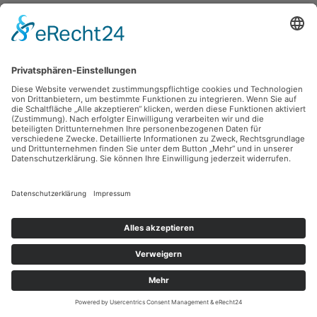
Gerhard Klampäckel,
Die wider den Frieden sind (Vorsicht
Neuteutonen!)
1966, Lithografie, 43 x 32 cm, Inv.: B-00147
zurück
Sie haben Fragen?
Bitte schreiben Sie an
sammlung@kunsthuette.de
Kontakt
Facebook
Newsletter
Instagram
Datenschutz
Youtube
Impressum