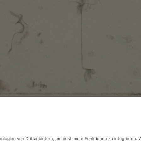
 Ranft,
Raum und Zeit V
erung, 5.7 x 7.5 cm, Inv.: B-00492
haben Fragen?