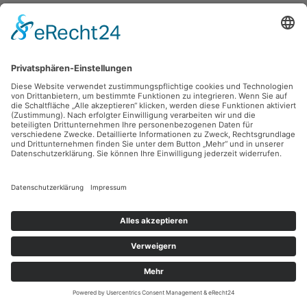
Robert Diedrichs
vor dem Dorf
Feder, 18.5 x 10.8 cm, Inv.: B-01012-09
zurück
Sie haben Fragen?
Bitte schreiben Sie an
sammlung@kunsthuette.de
Kontakt
Facebook
Newsletter
Instagram
Datenschutz
Youtube
Impressum