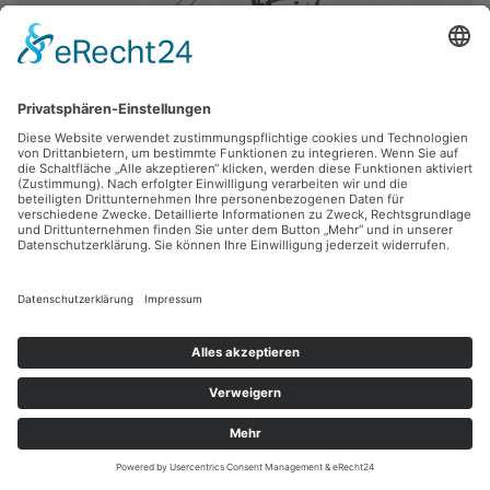
Robert Diedrichs
Rauswurf
Feder, 16.2 x 13.6 cm, Inv.: B-01012-13
zurück
Sie haben Fragen?
Bitte schreiben Sie an
sammlung@kunsthuette.de
Kontakt
Facebook
Newsletter
Instagram
Datenschutz
Youtube
Impressum