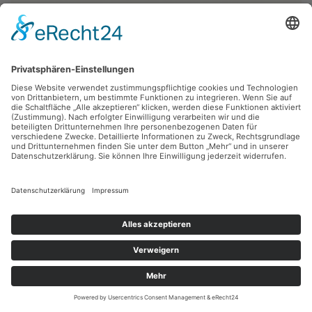
Robert Diedrichs,
Georg Weerth (1822 - 1856) der erste, bedeutende
Dichter des Proletariats, Blatt 1
1959, Holzschnitt, 45 x 30.8 cm, Inv.: B-01099
zurück
Sie haben Fragen?
Bitte schreiben Sie an
sammlung@kunsthuette.de
Kontakt
Facebook
Newsletter
Instagram
Datenschutz
Youtube
Impressum