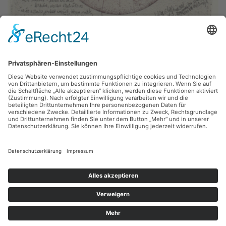
Thomas Ranft,
Ikarus II
Radierung, 6 x 6 cm, Inv.: B-01640
zurück
Sie haben Fragen?
Bitte schreiben Sie an
sammlung@kunsthuette.de
Kontakt
Facebook
Newsletter
Instagram
Datenschutz
Youtube
Impressum