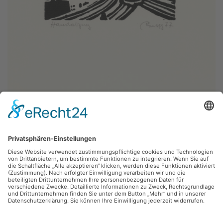
Lothar Rentsch,
Neujahrsgrafik 1977
1977, Linolschnitt, 9.4 x 9.3 cm, Inv.: B-03194-a
zurück
Sie haben Fragen?