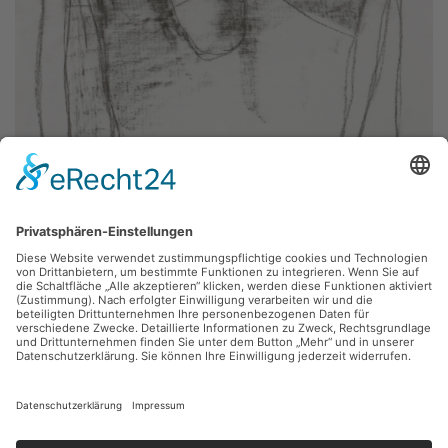
Michael Morgner,
Selbstportrait
1981, Bister, 49 x 63 cm, Inv.: B-01633
zurück
Sie haben Fragen?
Bitte schreiben Sie an
sammlung@kunsthuette.de