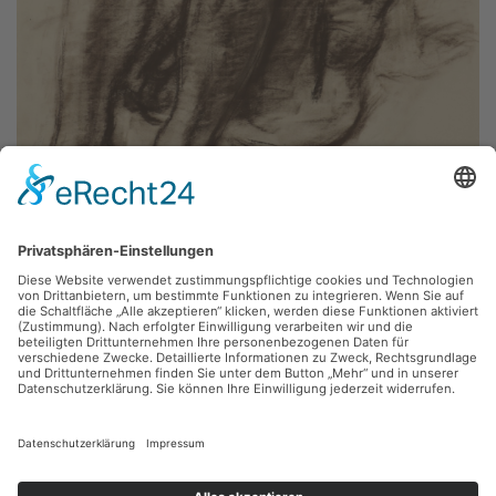
Michael Morgner,
Sitzender männlicher Akt
1969, Bister, 49 x 63 cm, Inv.: B-06266
zurück
Sie haben Fragen?
Bitte schreiben Sie an
sammlung@kunsthuette.de