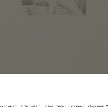
iedering,
Sitzender Akt
erung, 19.2 x 24.2 cm, Inv.: B-06307
haben Fragen?