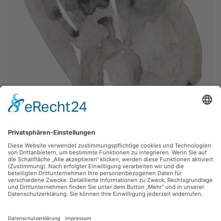
Anija Seedler,
Tanzformationen vom Wesen zum Wesentlichen 2
2002, Tusche, 21 x 29 cm, Inv.: B-06877-02
zurück
Sie haben Fragen?
Bitte schreiben Sie an
sammlung@kunsthuette.de