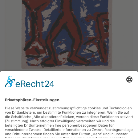
Frank Voigt,
o. T.
1986, Siebdruck (Serigrafie), 35 x 50 cm, Inv.: B-07028
zurück