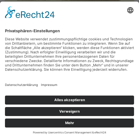
Werner Wittig,
Abend
1979, Holzriss, 50 x 43 cm, Inv.: B-07203
zurück
Sie haben Fragen?
Bitte schreiben Sie an
sammlung@kunsthuette.de
Kontakt
Facebook
Newsletter
Instagram
Datenschutz
Youtube
Impressum