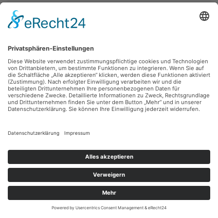
Robert Diedrichs,
Der Markt in Chemnitz
1992, Holzschnitt, 30 x 22.7 cm, Inv.: B-07370
zurück
Sie haben Fragen?
Bitte schreiben Sie an
sammlung@kunsthuette.de
Kontakt
Facebook
Newsletter
Instagram
Datenschutz
Youtube
Impressum