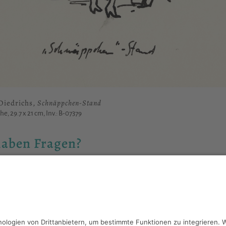
Diedrichs,
Schnäppchen-Stand
he, 29.7 x 21 cm, Inv.: B-07379
haben Fragen?
reiben Sie an
sammlung@kunsthuette.de