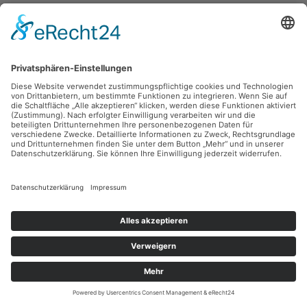
Robert Diedrichs,
Arbeiten an der Kreuzung (1)
1991, Tusche, 29.6 x 21 cm, Inv.: B-07420
zurück
Sie haben Fragen?
Bitte schreiben Sie an
sammlung@kunsthuette.de
Kontakt
Facebook
Newsletter
Instagram
Datenschutz
Youtube
Impressum