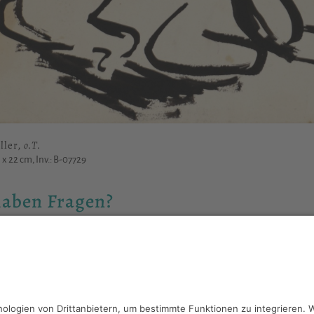
ller,
o.T.
 x 22 cm, Inv.: B-07729
haben Fragen?
reiben Sie an
sammlung@kunsthuette.de