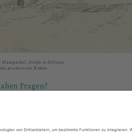
d Klampäckel,
Straße in Hellerau
hit, 40 x 28 cm, Inv.: B-08191
haben Fragen?
reiben Sie an
sammlung@kunsthuette.de