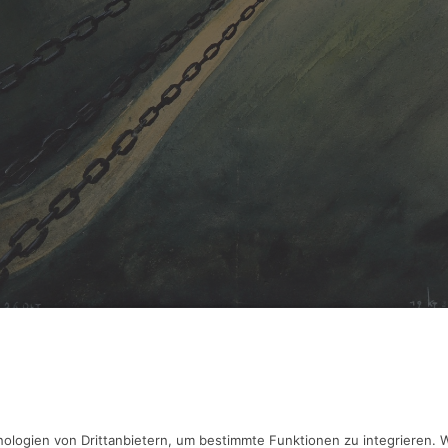
ubner,
Mann in Ketten
rell, 20 x 28 cm, Inv.: A-00031