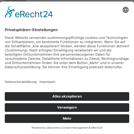
Jörg Steinbach
3 x 12 x 1 m, Metall, Plexiglas, Beleuchtung
Aufstellungszeitraum September 2003 bis April 2005
Installation auf dem Vordach des Galerieeingangs in der alten Aktienspinnerei,
Straße der Nationen 33 in Chemnitz - ZERSTÖRT
.
Kontakt
Facebook
Newsletter
Instagram
Datenschutz
Youtube
Impressum